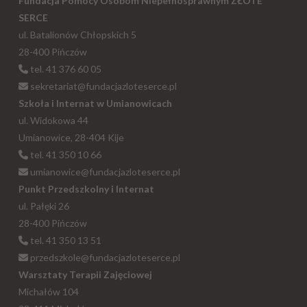
Fundacja Pomocy Osobom Niepełnosprawnym ZŁOTE
SERCE
ul. Batalionów Chłopskich 5
28-400 Pińczów
tel. 41 376 60 05
sekretariat@fundacjazloteserce.pl
Szkoła i Internat w Umianowicach
ul. Widokowa 44
Umianowice, 28-404 Kije
tel. 41 350 10 66
umianowice@fundacjazloteserce.pl
Punkt Przedszkolny i Internat
ul. Pałęki 26
28-400 Pińczów
tel. 41 350 13 51
przedszkole@fundacjazloteserce.pl
Warsztaty Terapii Zajęciowej
Michałów 104