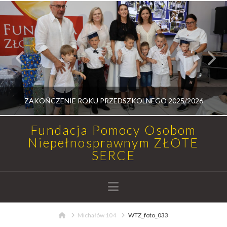
ZAKOŃCZENIE ROKU PRZEDSZKOLNEGO 2025/2026
Fundacja Pomocy Osobom
Niepełnosprawnym ZŁOTE
SERCE
RADOSŁAW MEDALION
AKTUALNOŚCI, UROCZYSTOŚCI
Navigation
14 LIPCA, 2026
Home
Michałów 104
WTZ_foto_033