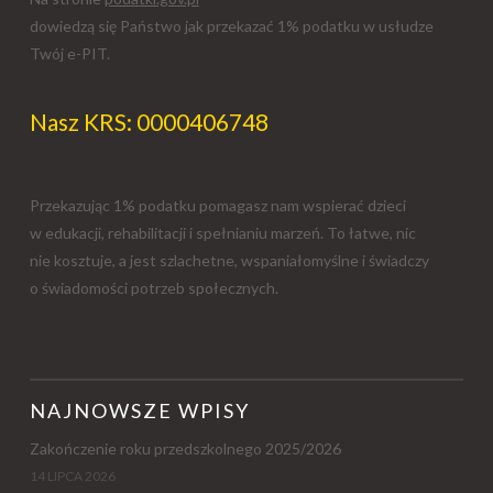
dowiedzą się Państwo jak przekazać 1% podatku w usłudze
Twój e-PIT.
Nasz KRS: 0000406748
Przekazując 1% podatku pomagasz nam wspierać dzieci
w edukacji, rehabilitacji i spełnianiu marzeń. To łatwe, nic
nie kosztuje, a jest szlachetne, wspaniałomyślne i świadczy
o świadomości potrzeb społecznych.
NAJNOWSZE WPISY
Zakończenie roku przedszkolnego 2025/2026
14 LIPCA 2026