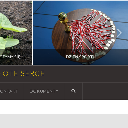
OD NASIONKA DO PLONU – UCZYMY SIĘ, PRACUJEMY I ROZWIJAMY RAZEM
DZIEŃ SPORTU
ZŁOTE SERCE
ION
RADOSŁAW MEDALION
ONTAKT
DOKUMENTY
CIOWEJ
AKTUALNOŚCI, SPORT
10 CZERWCA, 2026