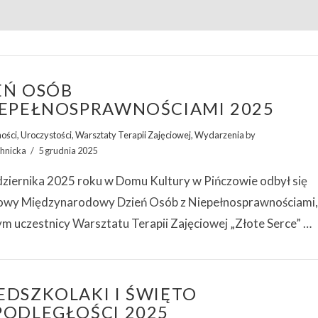
EŃ OSÓB
IEPEŁNOSPRAWNOŚCIAMI 2025
ności
,
Uroczystości
,
Warsztaty Terapii Zajęciowej
,
Wydarzenia
by
hnicka
5 grudnia 2025
dziernika 2025 roku w Domu Kultury w Pińczowie odbył się
owy Międzynarodowy Dzień Osób z Niepełnosprawnościami
m uczestnicy Warsztatu Terapii Zajęciowej „Złote Serce” …
EDSZKOLAKI I ŚWIĘTO
PODLEGŁOŚCI 2025