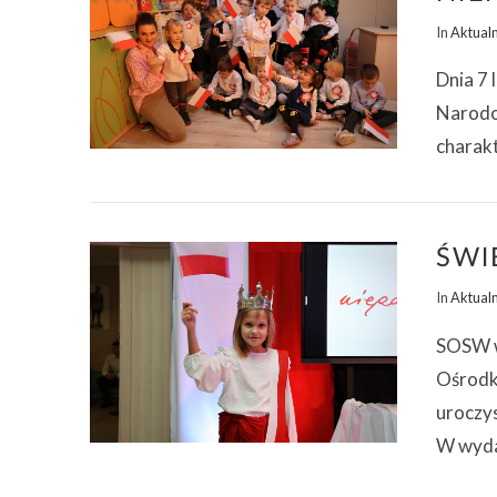
In
Aktual
Dnia 7 
Narodo
ZOBACZ WPIS
charakt
ŚWI
In
Aktual
SOSW w
Ośrodk
uroczy
W wyda
ZOBACZ WPIS