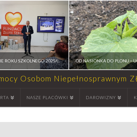
ZAKOŃCZENIE ROKU SZKOLNEGO 2025/2026
omocy Osobom Niepełnosprawnym 
DOSŁAW MEDALION
RADOSŁAW MEDAL
RTA
NASZE PLACÓWKI
DAROWIZNY
K
NOŚCI, UROCZYSTOŚCI
WARSZTATY TERAPII ZAJĘ
14 LIPCA, 2026
2 LIPCA, 2026