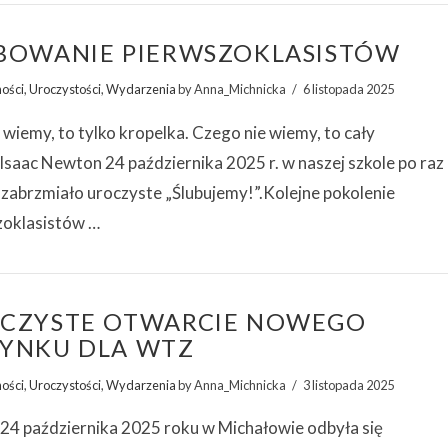
BOWANIE PIERWSZOKLASISTÓW
ności
,
Uroczystości
,
Wydarzenia
by Anna_Michnicka
6 listopada 2025
wiemy, to tylko kropelka. Czego nie wiemy, to cały
Isaac Newton 24 października 2025 r. w naszej szkole po raz
 zabrzmiało uroczyste „Ślubujemy!”.Kolejne pokolenie
zoklasistów …
CZYSTE OTWARCIE NOWEGO
YNKU DLA WTZ
ności
,
Uroczystości
,
Wydarzenia
by Anna_Michnicka
3 listopada 2025
 24 października 2025 roku w Michałowie odbyła się