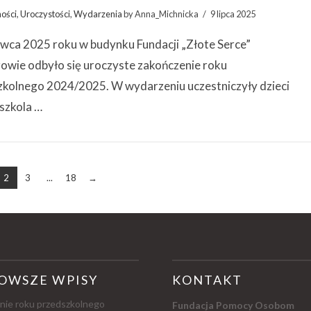
ności
,
Uroczystości
,
Wydarzenia
by Anna_Michnicka
9 lipca 2025
rwca 2025 roku w budynku Fundacji „Złote Serce”
owie odbyło się uroczyste zakończenie roku
zkolnego 2024/2025. W wydarzeniu uczestniczyły dzieci
szkola …
2
3
...
18
→
OWSZE WPISY
KONTAKT
nie roku przedszkolnego
Fundacja Pomocy Osobom