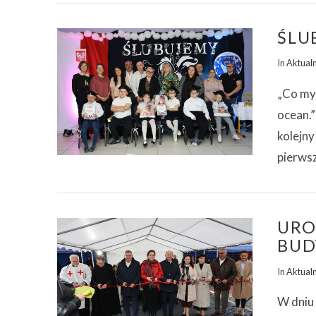
ŚLU
In
Aktual
„Co my 
ocean.”
kolejny
pierws
ZOBACZ WPIS
URO
BUD
In
Aktual
W dniu