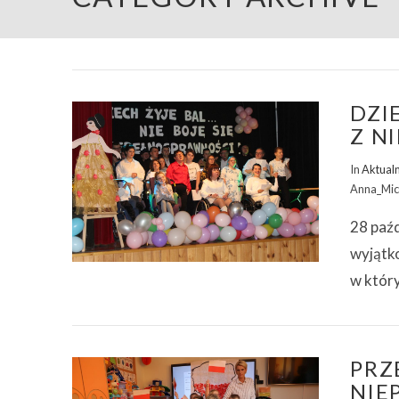
DZI
Z N
In
Aktual
Anna_Mic
28 paź
wyjątk
w który
PRZ
NIE