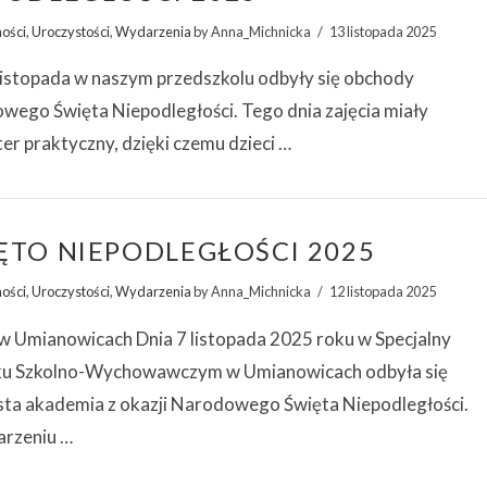
ności
,
Uroczystości
,
Wydarzenia
by Anna_Michnicka
13 listopada 2025
listopada w naszym przedszkolu odbyły się obchody
wego Święta Niepodległości. Tego dnia zajęcia miały
er praktyczny, dzięki czemu dzieci …
ĘTO NIEPODLEGŁOŚCI 2025
ności
,
Uroczystości
,
Wydarzenia
by Anna_Michnicka
12 listopada 2025
 Umianowicach Dnia 7 listopada 2025 roku w Specjalny
u Szkolno-Wychowawczym w Umianowicach odbyła się
sta akademia z okazji Narodowego Święta Niepodległości.
rzeniu …