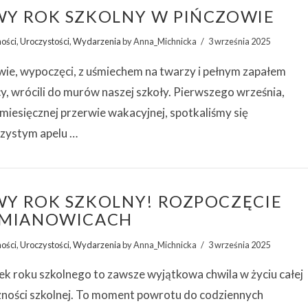
Y ROK SZKOLNY W PIŃCZOWIE
ności
,
Uroczystości
,
Wydarzenia
by Anna_Michnicka
3 września 2025
wie, wypoczęci, z uśmiechem na twarzy i pełnym zapałem
y, wrócili do murów naszej szkoły. Pierwszego września,
iesięcznej przerwie wakacyjnej, spotkaliśmy się
czystym apelu …
Y ROK SZKOLNY! ROZPOCZĘCIE
MIANOWICACH
ności
,
Uroczystości
,
Wydarzenia
by Anna_Michnicka
3 września 2025
k roku szkolnego to zawsze wyjątkowa chwila w życiu całej
zności szkolnej. To moment powrotu do codziennych