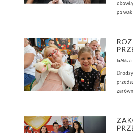
obowią
ZOBACZ WPIS
po wak
ROZ
PRZ
In
Aktual
Drodzy
przeds
ZOBACZ WPIS
zarówno
ZAK
PRZ