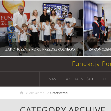
ZAKOŃCZENIE ROKU PRZEDSZKOLNEGO 2025/2026
Fundacja P
RADOSŁAW MEDALION
RA
O NAS
AKTUALNOŚCI
OFE
AKTUALNOŚCI, UROCZYSTOŚCI
AKTUAL
Home
Aktualności
Uroczystości
14 LIPCA, 2026
CATEGORY ARCHIVE