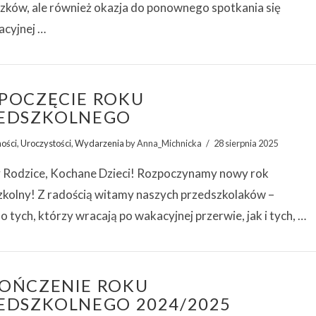
zków, ale również okazja do ponownego spotkania się
acyjnej …
POCZĘCIE ROKU
EDSZKOLNEGO
ności
,
Uroczystości
,
Wydarzenia
by Anna_Michnicka
28 sierpnia 2025
 Rodzice, Kochane Dzieci! Rozpoczynamy nowy rok
zkolny! Z radością witamy naszych przedszkolaków –
 tych, którzy wracają po wakacyjnej przerwie, jak i tych, …
OŃCZENIE ROKU
EDSZKOLNEGO 2024/2025