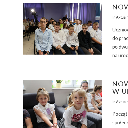
NOW
In
Aktual
Ucznio
do prac
po dwum
na uro
NOW
W U
In
Aktual
Począte
społec