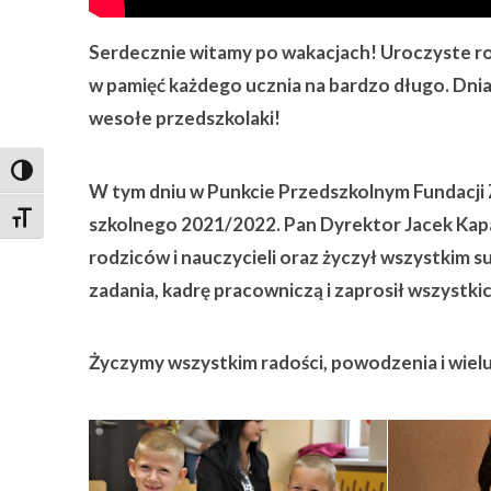
Serdecznie witamy po wakacjach!
Uroczyste ro
w pamięć każdego ucznia na bardzo długo. Dni
wesołe przedszkolaki!
Toggle High Contrast
W tym dniu w Punkcie Przedszkolnym Fundacji 
Toggle Font size
szkolnego 2021/2022.
Pan Dyrektor Jacek Kap
rodziców i nauczycieli oraz życzył wszystkim
zadania, kadrę pracowniczą i zaprosił wszystkic
Życzymy wszystkim radości, powodzenia i wiel