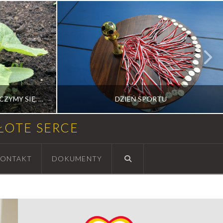
OD NASIONKA DO PLONU – UCZYMY SIĘ, PRACUJEMY I ROZWIJAMY RAZEM
DZIEŃ SPORTU
ZŁOTE SERCE
ION
RADOSŁAW MEDALION
ONTAKT
DOKUMENTY
CIOWEJ
AKTUALNOŚCI, SPORT
10 CZERWCA, 2026