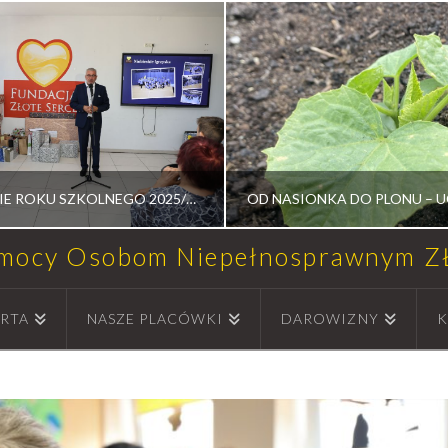
ZAKOŃCZENIE ROKU SZKOLNEGO 2025/2026
omocy Osobom Niepełnosprawnym 
DOSŁAW MEDALION
RADOSŁAW MEDAL
RTA
NASZE PLACÓWKI
DAROWIZNY
K
NOŚCI, UROCZYSTOŚCI
WARSZTATY TERAPII ZAJĘ
14 LIPCA, 2026
2 LIPCA, 2026