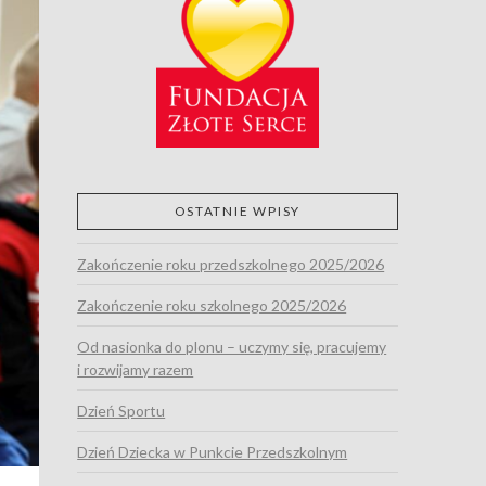
OSTATNIE WPISY
Zakończenie roku przedszkolnego 2025/2026
Zakończenie roku szkolnego 2025/2026
Od nasionka do plonu – uczymy się, pracujemy
i rozwijamy razem
Dzień Sportu
Dzień Dziecka w Punkcie Przedszkolnym