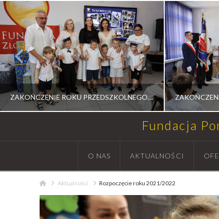
ZAKOŃCZENIE ROKU PRZEDSZKOLNEGO 2025/2026
Fundacja P
RADOSŁAW MEDALION
RA
O NAS
AKTUALNOŚCI
OFE
AKTUALNOŚCI, UROCZYSTOŚCI
AKTUAL
Home
Aktualności
Rozpoczęcie roku 2021/2022
14 LIPCA, 2026