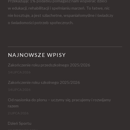
Przekazując 1% podatku pomagasz nam wspierać dzieci
w edukacji, rehabilitacji i spełnianiu marzeń. To łatwe, nic
nie kosztuje, a jest szlachetne, wspaniałomyślne i świadczy
o świadomości potrzeb społecznych.
NAJNOWSZE WPISY
Zakończenie roku przedszkolnego 2025/2026
14 LIPCA 2026
Zakończenie roku szkolnego 2025/2026
14 LIPCA 2026
Od nasionka do plonu – uczymy się, pracujemy i rozwijamy
razem
2 LIPCA 2026
Dzień Sportu