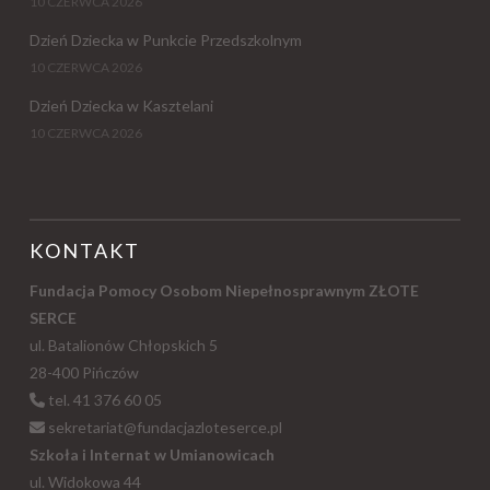
10 CZERWCA 2026
Dzień Dziecka w Punkcie Przedszkolnym
10 CZERWCA 2026
Dzień Dziecka w Kasztelani
10 CZERWCA 2026
KONTAKT
Fundacja Pomocy Osobom Niepełnosprawnym ZŁOTE
SERCE
ul. Batalionów Chłopskich 5
28-400 Pińczów
tel. 41 376 60 05
sekretariat@fundacjazloteserce.pl
Szkoła i Internat w Umianowicach
ul. Widokowa 44