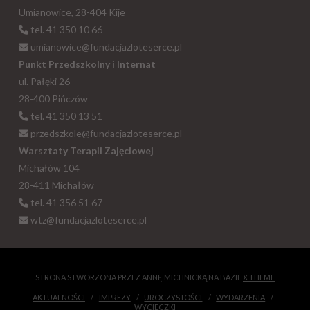
Umianowice, 28-404 Kije
tel. 41 350 10 66
umianowice@fundacjazloteserce.pl
Punkt Przedszkolny i Internat
ul. Pałęki 26
28-400 Pińczów
tel. 41 350 13 51
przedszkole@fundacjazloteserce.pl
Warsztaty Terapii Zajęciowej
Michałów 104
28-411 Michałów
tel. 41 356 51 67
wtz@fundacjazloteserce.pl
STRONA STWORZONA PRZEZ ANNĘ MICHNICKĄ NA BAZIE
X THEME
AKTUALNOŚCI
IMPREZY
UROCZYSTOŚCI
WYDARZENIA
WYCIECZKI