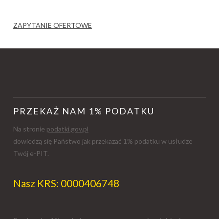
ZAPYTANIE OFERTOWE
PRZEKAŻ NAM 1% PODATKU
Na stronie
podatki.gov.pl
dowiedzą się Państwo jak przekazać 1% podatku w usłudze
Twój e-PIT.
Nasz KRS: 0000406748