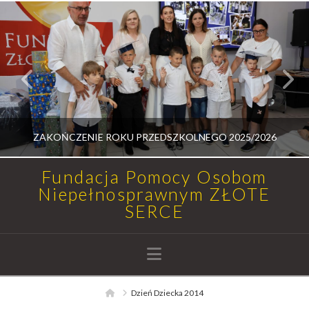
ZAKOŃCZENIE ROKU PRZEDSZKOLNEGO 2025/2026
Fundacja Pomocy Osobom
Niepełnosprawnym ZŁOTE
SERCE
RADOSŁAW MEDALION
AKTUALNOŚCI, UROCZYSTOŚCI
Navigation
14 LIPCA, 2026
Home
Dzień Dziecka 2014