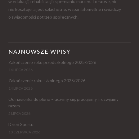
w edukacji, rehabilitacji i spełnianiu marzeń. To łatwe, nic
nie kosztuje, a jest szlachetne, wspaniałomyślne i świadczy
o świadomości potrzeb społecznych.
NAJNOWSZE WPISY
Zakończenie roku przedszkolnego 2025/2026
14 LIPCA 2026
Zakończenie roku szkolnego 2025/2026
14 LIPCA 2026
Od nasionka do plonu – uczymy się, pracujemy i rozwijamy
razem
2 LIPCA 2026
Dzień Sportu
10 CZERWCA 2026