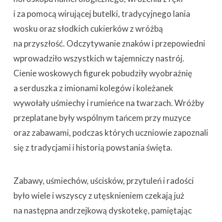
i za pomocą wirującej butelki, tradycyjnego lania
wosku oraz słodkich cukierków z wróżbą
na przyszłość. Odczytywanie znaków i przepowiedni
wprowadziło wszystkich w tajemniczy nastrój.
Cienie woskowych figurek pobudziły wyobraźnię
a serduszka z imionami kolegów i koleżanek
wywołały uśmiechy i rumieńce na twarzach. Wróżby
przeplatane były wspólnym tańcem przy muzyce
oraz zabawami, podczas których uczniowie zapoznali
się z tradycjami i historią powstania święta.
Zabawy, uśmiechów, uścisków, przytuleń i radości
było wiele i wszyscy z utęsknieniem czekają już
na następna andrzejkową dyskotekę, pamiętając