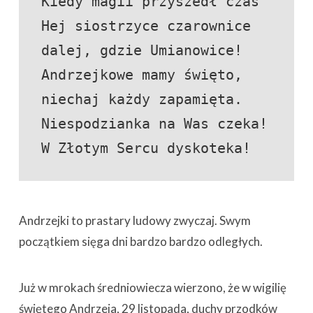
Kiedy magii przyszedł czas

Hej siostrzyce czarownice

dalej, gdzie Umianowice!

Andrzejkowe mamy święto,

niechaj każdy zapamięta.

Niespodzianka na Was czeka!

W Złotym Sercu dyskoteka!
Andrzejki to prastary ludowy zwyczaj. Swym
początkiem sięga dni bardzo bardzo odległych.
Już w mrokach średniowiecza wierzono, że w wigilię
świętego Andrzeja, 29 listopada, duchy przodków