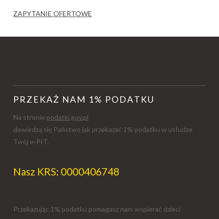
ZAPYTANIE OFERTOWE
PRZEKAŻ NAM 1% PODATKU
Na stronie
podatki.gov.pl
dowiedzą się Państwo jak przekazać 1% podatku w usłudze
Twój e-PIT.
Nasz KRS: 0000406748
Przekazując 1% podatku pomagasz nam wspierać dzieci