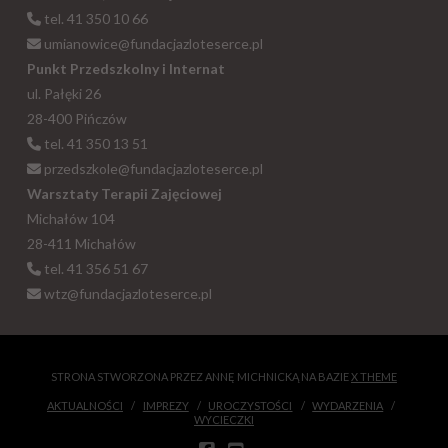
tel. 41 350 10 66
umianowice@fundacjazloteserce.pl
Punkt Przedszkolny i Internat
ul. Pałęki 26
28-400 Pińczów
tel. 41 350 13 51
przedszkole@fundacjazloteserce.pl
Warsztaty Terapii Zajęciowej
Michałów 104
28-411 Michałów
tel. 41 356 51 67
wtz@fundacjazloteserce.pl
STRONA STWORZONA PRZEZ ANNĘ MICHNICKĄ NA BAZIE
X THEME
AKTUALNOŚCI
IMPREZY
UROCZYSTOŚCI
WYDARZENIA
WYCIECZKI