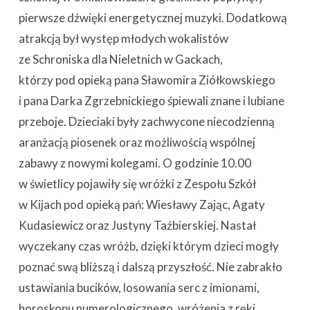
pierwsze dźwięki energetycznej muzyki. Dodatkową
atrakcją był występ młodych wokalistów
ze Schroniska dla Nieletnich w Gackach,
którzy pod opieką pana Sławomira Ziółkowskiego
i pana Darka Zgrzebnickiego śpiewali znane i lubiane
przeboje. Dzieciaki były zachwycone niecodzienną
aranżacją piosenek oraz możliwością wspólnej
zabawy z nowymi kolegami. O godzinie 10.00
w świetlicy pojawiły się wróżki z Zespołu Szkół
w Kijach pod opieką pań: Wiesławy Zając, Agaty
Kudasiewicz oraz Justyny Taźbierskiej. Nastał
wyczekany czas wróżb, dzięki którym dzieci mogły
poznać swą bliższą i dalszą przyszłość. Nie zabrakło
ustawiania bucików, losowania serc z imionami,
horoskopu numerologicznego, wróżenia z ręki