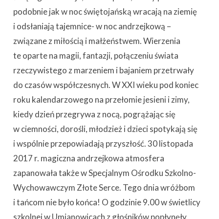
podobnie jak w noc świętojańską wracają na ziemię
i odsłaniają tajemnice- w noc andrzejkową –
związane z miłością i małżeństwem. Wierzenia
te oparte na magii, fantazji, połączeniu świata
rzeczywistego z marzeniem i bajaniem przetrwały
do czasów współczesnych. W XXI wieku pod koniec
roku kalendarzowego na przełomie jesieni i zimy,
kiedy dzień przegrywa z nocą, pogrążając się
w ciemności, dorośli, młodzież i dzieci spotykają się
i wspólnie przepowiadają przyszłość. 30 listopada
2017 r. magiczna andrzejkowa atmosfera
zapanowała także w Specjalnym Ośrodku Szkolno-
Wychowawczym Złote Serce. Tego dnia wróżbom
i tańcom nie było końca! O godzinie 9.00 w świetlicy
szkolnej w Umianowicach z głośników popłynęły