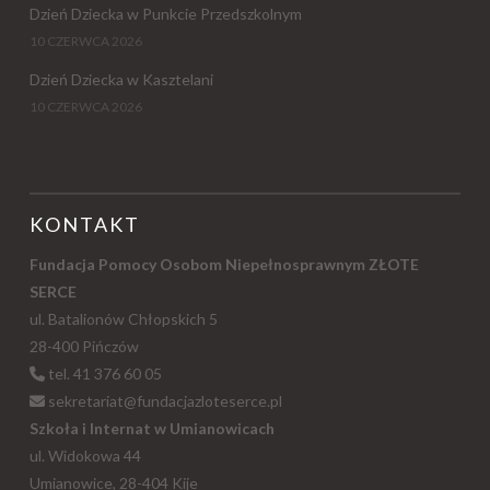
Dzień Dziecka w Punkcie Przedszkolnym
10 CZERWCA 2026
Dzień Dziecka w Kasztelani
10 CZERWCA 2026
KONTAKT
Fundacja Pomocy Osobom Niepełnosprawnym ZŁOTE
SERCE
ul. Batalionów Chłopskich 5
28-400 Pińczów
tel. 41 376 60 05
sekretariat@fundacjazloteserce.pl
Szkoła i Internat w Umianowicach
ul. Widokowa 44
Umianowice, 28-404 Kije