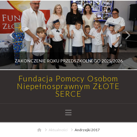
ZAKOŃCZENIE ROKU PRZEDSZKOLNEGO 2025/2026
Fundacja Pomocy Osobom
Niepełnosprawnym ZŁOTE
SERCE
RADOSŁAW MEDALION
AKTUALNOŚCI, UROCZYSTOŚCI
Navigation
14 LIPCA, 2026
Home
Aktualności
Andrzejki 2017